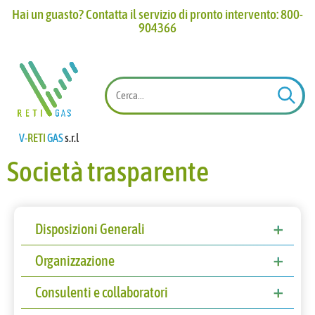
Hai un guasto? Contatta il servizio di pronto intervento: 800-
904366​
V-
RETI
GAS
s.r.l
Società trasparente
Disposizioni Generali
Atti generali
Organizzazione
Piano triennale per la prevenzione della
Titolare di incarichi politici, di
Consulenti e collaboratori
corruzione e della trasparenza/MOG 231
amministrazione, di direzione o di governo