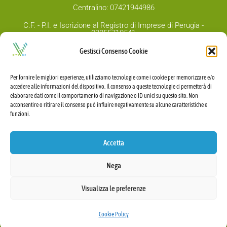
Centralino: 07421944986
C.F. - P.I. e Iscrizione al Registro di Imprese di Perugia -
03855710541
Capitale sociale Euro 1.000.00,00 i.v.
Gestisci Consenso Cookie
PEC:
v-retigas@legalmail.it
Per fornire le migliori esperienze, utilizziamo tecnologie come i cookie per memorizzare e/o
accedere alle informazioni del dispositivo. Il consenso a queste tecnologie ci permetterà di
elaborare dati come il comportamento di navigazione o ID unici su questo sito. Non
acconsentire o ritirare il consenso può influire negativamente su alcune caratteristiche e
funzioni.
Accetta
Nega
Visualizza le preferenze
Cookie Policy