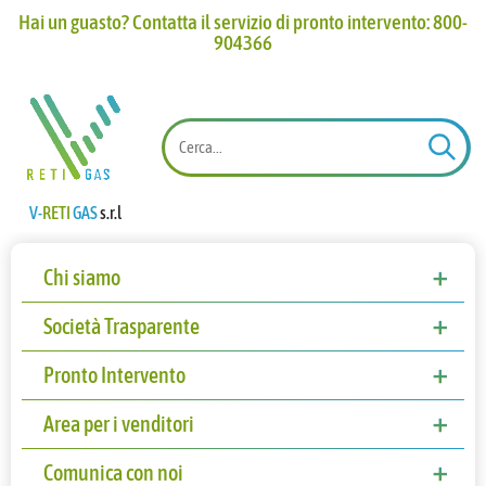
Hai un guasto? Contatta il servizio di pronto intervento: 800-
904366​
V-
RETI
GAS
s.r.l
Chi siamo
Storia
Società Trasparente
Politica aziendale
Disposizioni Generali
Pronto Intervento
Atti generali
Sistema qualità
Organizzazione
Servizio pronto intervento
Area per i venditori
Piano triennale per la prevenzione della
Titolare di incarichi politici, di
Consulenti e collaboratori
Verifica metrica contatore gas metano
Comunica con noi