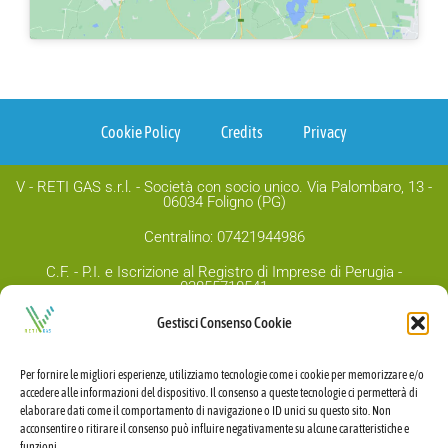
Cookie Policy
Credits
Privacy
V - RETI GAS s.r.l. - Società con socio unico. Via Palombaro, 13 -
06034 Foligno (PG)
Centralino: 07421944986
C.F. - P.I. e Iscrizione al Registro di Imprese di Perugia -
03855710541
Capitale sociale Euro 1.000.00,00 i.v.
Gestisci Consenso Cookie
PEC:
v-retigas@legalmail.it
Per fornire le migliori esperienze, utilizziamo tecnologie come i cookie per memorizzare e/o
accedere alle informazioni del dispositivo. Il consenso a queste tecnologie ci permetterà di
elaborare dati come il comportamento di navigazione o ID unici su questo sito. Non
acconsentire o ritirare il consenso può influire negativamente su alcune caratteristiche e
funzioni.