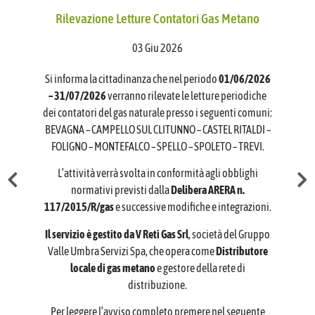
Assicurazione clienti finali civili del gas
Provvedimenti
Patrimonio immobiliare
Controlli e rilievi sull’amministrazione
Rilevazione Letture Contatori Gas Metano
Dirigenti
Sicurezza Reti
Canoni di locazione o affitto
Organo di controllo che svolge funzioni di
Servizi erogati
Personale a tempo determinato
03 Giu 2026
OIV
Piano annuale sviluppo reti
Carta dei servizi e standard di qualita'
Pagamenti
Si informa la cittadinanza che nel periodo
01/06/2026
Corte dei Conti
Piano di manutenzione mensile
– 31/07/2026
verranno rilevate le letture periodiche
Costi contabilizzati
Dati sui pagamenti
Opere pubbliche
dei contatori del gas naturale presso i seguenti comuni:
Organi di Revisione amministrativa e
Servizi in rete
Piano di manutenzione annuale
Indicatore di tempestività dei pagamenti
BEVAGNA – CAMPELLO SUL CLITUNNO – CASTEL RITALDI –
Tempi costi e indicatori di realizzazione
Informazioni ambientali
contabile
FOLIGNO – MONTEFALCO – SPELLO – SPOLETO – TREVI.
Class action
delle opere pubbliche
IBAN e pagamenti informatici
Ispezione programmata reti
Altri contenuti
L’attività verrà svolta in conformità agli obblighi
Liste di attesa
Atti di programmazione delle opere
normativi previsti dalla
Delibera ARERA n.
Prevenzione della Corruzione
pubbliche
117/2015/R/gas
e successive modifiche e integrazioni.
Accessibilita’ e Catalogo dei dati, metadati
Il servizio è gestito da V Reti Gas Srl
, società del Gruppo
e banche dati
Valle Umbra Servizi Spa, che opera come
Distributore
locale di gas metano
e gestore della rete di
Accesso civico
distribuzione.
Per leggere l’avviso completo premere nel seguente