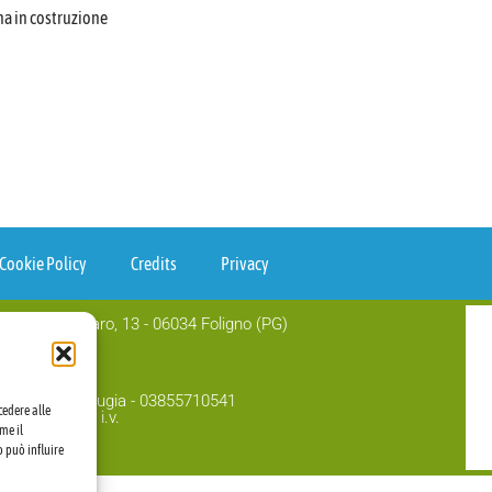
na in costruzione
Cookie Policy
Credits
Privacy
co. Via Palombaro, 13 - 06034 Foligno (PG)
07421944986
di Imprese di Perugia - 03855710541
cedere alle
o 1.000.00,00 i.v.
me il
@legalmail.it
o può influire