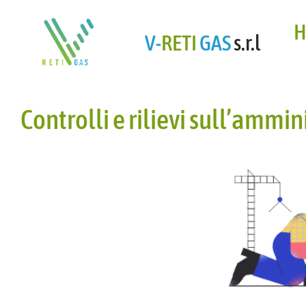
H
V-
RETI
GAS
s.r.l
Controlli e rilievi sull’ammi