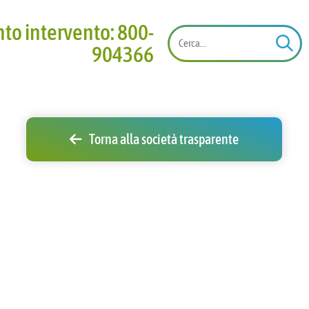
onto intervento: 800-
904366
Torna alla società trasparente