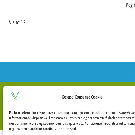
Pagi
Visite:
12
V - RETI GAS s.r.l. - Società con socio uni
Gestisci Consenso Cookie
Centralino: 
C.F. - P.I. e Iscrizione al Registro 
Per fornire le migliori esperienze, utilizziamo tecnologie come i cookie per memorizzare e/o ac
Capitale sociale Eur
informazioni del dispositivo. Il consenso a queste tecnologie ci permetterà di elaborare dati co
PEC:
v-retigas
comportamento di navigazione o ID unici su questo sito. Non acconsentire o ritirare il consens
negativamente su alcune caratteristiche e funzioni.