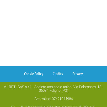
Cookie Policy
Credits
Privacy
V - RETI GAS s.r.l. - Società con socio unico. Via Palombaro, 13 -
06034 Foligno (PG)
Centralino: 07421944986