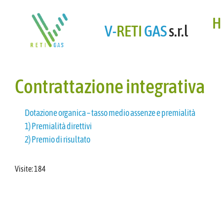
H
V-
RETI
GAS
s.r.l
Contrattazione integrativa
Dotazione organica – tasso medio assenze e premialità
1) Premialità direttivi
2) Premio di risultato
Visite:
184