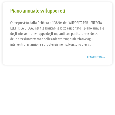
Piano annuale sviluppo reti
Come previsto dalla Delibera n. 138/04 dell’AUTORITÀ PER L’ENERGIA
ELETTRICA E IL GAS nel file scaricabile sotto è riportato il piano annuale
degli interventi di sviluppo degli impianti, con particolare evidenza
delle aree di intervento e delle cadenze temporali relative agli
interventi di estensione e di potenziamento. Non sono previsti
LEGGI TUTTO ➝