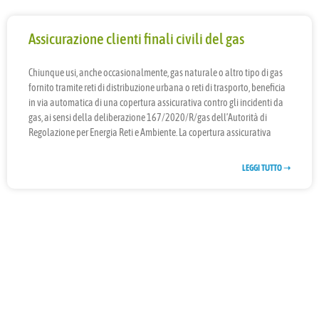
Assicurazione clienti finali civili del gas
Chiunque usi, anche occasionalmente, gas naturale o altro tipo di gas
fornito tramite reti di distribuzione urbana o reti di trasporto, beneficia
in via automatica di una copertura assicurativa contro gli incidenti da
gas, ai sensi della deliberazione 167/2020/R/gas dell’Autorità di
Regolazione per Energia Reti e Ambiente. La copertura assicurativa
LEGGI TUTTO ➝