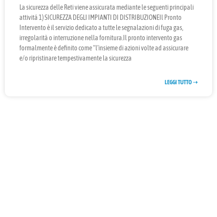
La sicurezza delle Reti viene assicurata mediante le seguenti principali
attivitá 1) SICUREZZA DEGLI IMPIANTI DI DISTRIBUZIONEIl Pronto
Intervento è il servizio dedicato a tutte le segnalazioni di fuga gas,
irregolarità o interruzione nella fornitura.Il pronto intervento gas
formalmente è definito come “l’insieme di azioni volte ad assicurare
e/o ripristinare tempestivamente la sicurezza
LEGGI TUTTO ➝