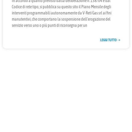
In accordo a quanto previsto dalla deliberazione n. 138/04 e dal
Codice di rete tipo, si pubblica su questo sito il Piano Mensile degli
interventi programmabili autonomamente da V-Reti Gas srl ai fini
manutentivi, che comportano la sospensione dell’erogazione del
servizio verso uno o più punti di riconsegna per un
LEGGI TUTTO ➝