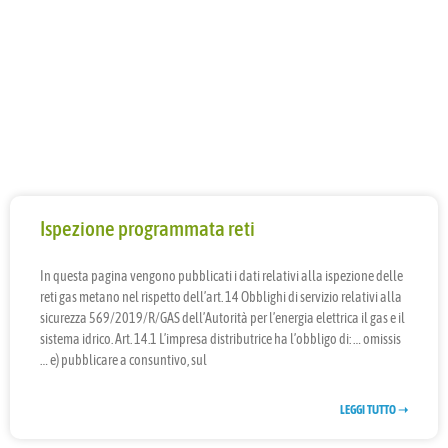
Ispezione programmata reti
In questa pagina vengono pubblicati i dati relativi alla ispezione delle
reti gas metano nel rispetto dell’art. 14 Obblighi di servizio relativi alla
sicurezza 569/2019/R/GAS dell’Autorità per l’energia elettrica il gas e il
sistema idrico. Art. 14.1 L’impresa distributrice ha l’obbligo di: … omissis
… e) pubblicare a consuntivo, sul
LEGGI TUTTO ➝