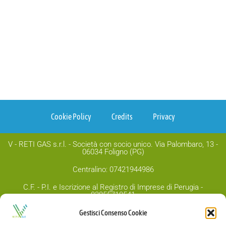
Cookie Policy
Credits
Privacy
V - RETI GAS s.r.l. - Società con socio unico. Via Palombaro, 13 -
06034 Foligno (PG)
Centralino: 07421944986
C.F. - P.I. e Iscrizione al Registro di Imprese di Perugia -
03855710541
Capitale sociale Euro 1.000.00,00 i.v.
Gestisci Consenso Cookie
PEC:
v-retigas@legalmail.it