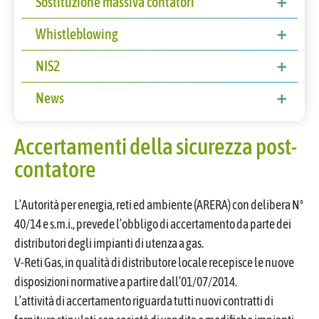
Sostituzione massiva contatori
pubbliche
Accessibilita’ e Catalogo dei dati,
Sostituzione massiva contatori
Whistleblowing
metadati e banche dati
Procedura
NIS2
Accesso civico
NIS2
News
CLAUSOLE CONTRATTUALI NIS2 – FORNITORI
News
Accertamenti della sicurezza post-
contatore
L’Autorità per energia, reti ed ambiente (ARERA) con delibera N°
40/14 e s.m.i., prevede l’obbligo di accertamento da parte dei
distributori degli impianti di utenza a gas.
V-Reti Gas, in qualità di distributore locale recepisce le nuove
disposizioni normative a partire dall’01/07/2014.
L’attività di accertamento riguarda tutti nuovi contratti di