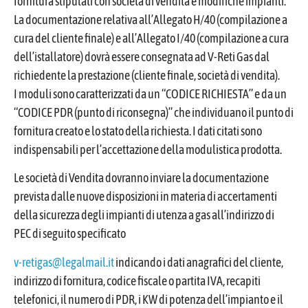
fornitura stipulati con società di vendita e modifiche impianti.
La documentazione relativa all’Allegato H/40 (compilazione a
cura del cliente finale) e all’Allegato I/40 (compilazione a cura
dell’istallatore) dovrà essere consegnata ad V-Reti Gas dal
richiedente la prestazione (cliente finale, società di vendita).
I moduli sono caratterizzati da un “CODICE RICHIESTA” e da un
“CODICE PDR (punto di riconsegna)” che individuano il punto di
fornitura creato e lo stato della richiesta. I dati citati sono
indispensabili per l’accettazione della modulistica prodotta.
Le società di Vendita dovranno inviare la documentazione
prevista dalle nuove disposizioni in materia di accertamenti
della sicurezza degli impianti di utenza a gas all’indirizzo di
PEC di seguito specificato
v-retigas@legalmail.it
indicando i dati anagrafici del cliente,
indirizzo di fornitura, codice fiscale o partita IVA, recapiti
telefonici, il numero di PDR, i KW di potenza dell’impianto e il