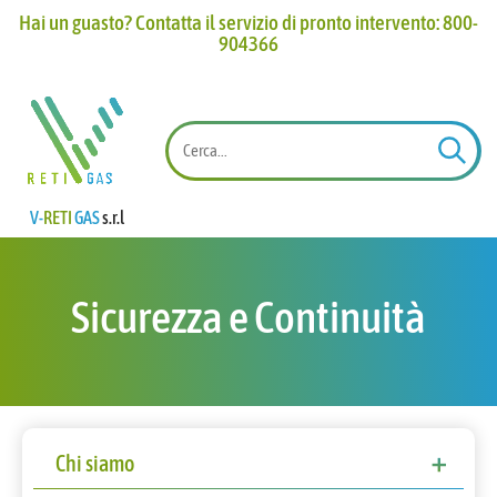
Hai un guasto? Contatta il servizio di pronto intervento: 800-
904366​
V-
RETI
GAS
s.r.l
Sicurezza e Continuità
Chi siamo