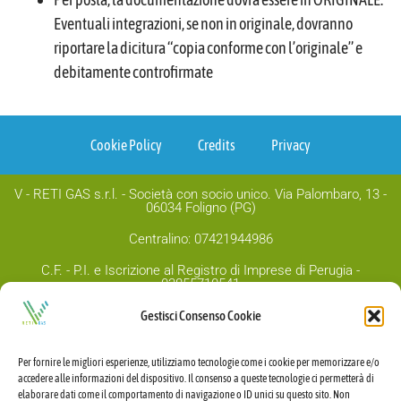
Eventuali integrazioni, se non in originale, dovranno
riportare la dicitura “copia conforme con l’originale” e
debitamente controfirmate
Cookie Policy
Credits
Privacy
V - RETI GAS s.r.l. - Società con socio unico. Via Palombaro, 13 -
06034 Foligno (PG)
Centralino: 07421944986
C.F. - P.I. e Iscrizione al Registro di Imprese di Perugia -
03855710541
Capitale sociale Euro 1.000.00,00 i.v.
Gestisci Consenso Cookie
PEC:
v-retigas@legalmail.it
Per fornire le migliori esperienze, utilizziamo tecnologie come i cookie per memorizzare e/o
accedere alle informazioni del dispositivo. Il consenso a queste tecnologie ci permetterà di
elaborare dati come il comportamento di navigazione o ID unici su questo sito. Non