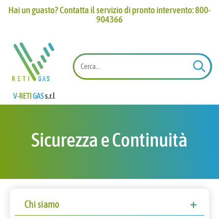
Hai un guasto? Contatta il servizio di pronto intervento: 800-
904366​
V-
RETI
GAS
s.r.l
Sicurezza e Continuità
Chi siamo