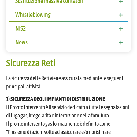
Sostituzione massiva contatori
Sostituzione massiva contatori
Whistleblowing
Procedura
NIS2
NIS2
News
CLAUSOLE CONTRATTUALI NIS2 – FORNITORI
News
Sicurezza Reti
La sicurezza delle Reti viene assicurata mediante le seguenti
principali attivitá
1)
SICUREZZA DEGLI IMPIANTI DI DISTRIBUZIONE
Il Pronto Intervento è il servizio dedicato a tutte le segnalazioni
di fuga gas, irregolarità o interruzione nella fornitura.
Il pronto intervento gas formalmente è definito come
“l’insieme di azioni volte ad assicurare e/o ripristinare