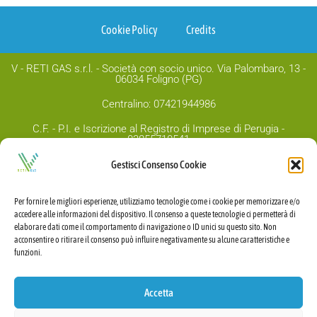
Cookie Policy
Credits
V - RETI GAS s.r.l. - Società con socio unico. Via Palombaro, 13 -
06034 Foligno (PG)
Centralino: 07421944986
C.F. - P.I. e Iscrizione al Registro di Imprese di Perugia -
03855710541
Capitale sociale Euro 1.000.00,00 i.v.
Gestisci Consenso Cookie
PEC:
v-retigas@legalmail.it
Per fornire le migliori esperienze, utilizziamo tecnologie come i cookie per memorizzare e/o
accedere alle informazioni del dispositivo. Il consenso a queste tecnologie ci permetterà di
elaborare dati come il comportamento di navigazione o ID unici su questo sito. Non
acconsentire o ritirare il consenso può influire negativamente su alcune caratteristiche e
funzioni.
Accetta