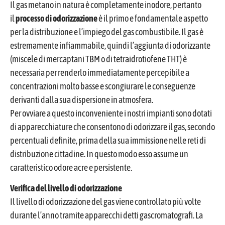
Il gas metano in natura è completamente inodore, pertanto
il
processo di odorizzazione
è il primo e fondamentale aspetto
per la distribuzione e l’impiego del gas combustibile. Il gas è
estremamente infiammabile, quindi l’aggiunta di odorizzante
(miscele di mercaptani TBM o di tetraidrotiofene THT) è
necessaria per renderlo immediatamente percepibile a
concentrazioni molto basse e scongiurare le conseguenze
derivanti dalla sua dispersione in atmosfera.
Per ovviare a questo inconveniente i nostri impianti sono dotati
di apparecchiature che consentono di odorizzare il gas, secondo
percentuali definite, prima della sua immissione nelle reti di
distribuzione cittadine. In questo modo esso assume un
caratteristico odore acre e persistente.
Verifica del livello di odorizzazione
Il livello di odorizzazione del gas viene controllato più volte
durante l’anno tramite apparecchi detti gascromatografi. La