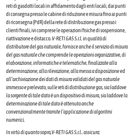
reti di gasdotti locali in affidamento dagli enti locali, dai punti
di consegna presso le cabine di riduzione e misura fino ai punti
di riconsegna (PdR) della rete di distribuzione gas presso i
clienti finali, ivi comprese le operazioni fisiche di sospensione,
riattivazione e distacco.
V-RETI GAS S.r.l. in qualità di
distributore del gas naturale, fornisce anche il servizio di misura
del gas naturale che comprende le operazioni organizzative, di
elaborazione, informatiche e telematiche, finalizzate alla
determinazione, alla rilevazione, alla messa a disposizione ed
all’archiviazione dei dati di misura validati del gas naturale
immesso e prelevato, sulle reti di distribuzione gas, sia laddove
la sorgente di tale dato è un dispositivo di misura, sia laddove la
determinazione di tale dato è ottenuta anche
convenzionalmente tramite l’applicazione di algoritmi
numerici.
In virtù di quanto sopra,V-RETI GAS S.r.l.. assicura: