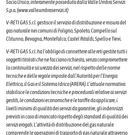
Piano di manutenzione mensile
Accessibilita’ e Catalogo dei dati,
Socio Unico, interamente posseduta dalla Valle Umbra Servizi
contabile
pubbliche
metadati e banche dati
S.p.a. (www.valleumbraservizi.it)
Piano di manutenzione annuale
Accesso civico
V-RETI GAS S.r.l. gestisce il servizio di distribuzione e misura del
Ispezione programmata reti
gas naturale nei comuni di Foligno, Spoleto, Campello sul
Dati ulteriori
Clitunno, Bevagna, Montefalco, Castel Ritaldi, Spello e Trevi.
V-RETI GAS S.r.l. ha l’obbligo di connettere alle reti gestite tutti i
soggetti titolati che ne facciano richiesta, senza compromettere
la continuità e sicurezza dei servizi, nel rispetto delle norme
tecniche e delle regole imposte dall’Autorità per l’Energia
Elettrica, il Gas e il Sistema Idrico (ARERA). L’attuale normativa
stabilisce le condizioni tecniche e procedurali relative ai servizi
gestiti, le condizioni economiche e le tariffe da applicare, i
livelli minimi di qualità dei servizi da garantire, gli indennizzi
previsti in caso di mancato rispetto degli standard di qualità dei
servizi erogati.
L’attività di distribuzione del gas naturale
comprende le operazioni di trasporto di gas naturale attraverso