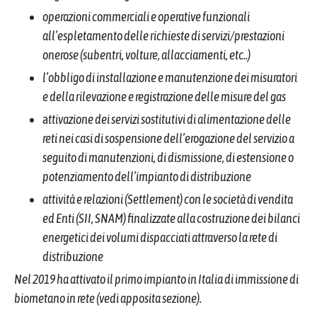
operazioni commerciali e operative funzionali
all’espletamento delle richieste di servizi/prestazioni
onerose (subentri, volture, allacciamenti, etc..)
l’obbligo di installazione e manutenzione dei misuratori
e della rilevazione e registrazione delle misure del gas
a
ttivazione dei servizi sostitutivi di alimentazione delle
reti nei casi di sospensione dell’erogazione del servizio a
seguito di manutenzioni, di dismissione, di estensione o
potenziamento dell’impianto di distribuzione
attività e relazioni (Settlement) con le società di vendita
ed Enti (SII, SNAM) finalizzate alla costruzione dei bilanci
energetici dei volumi dispacciati attraverso la rete di
distribuzione
Nel 2019 ha attivato il primo impianto in Italia di immissione di
biometano in rete (vedi apposita sezione).