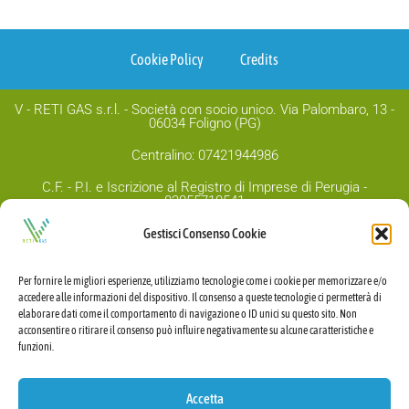
Cookie Policy
Credits
V - RETI GAS s.r.l. - Società con socio unico. Via Palombaro, 13 -
06034 Foligno (PG)
Centralino: 07421944986
C.F. - P.I. e Iscrizione al Registro di Imprese di Perugia -
03855710541
Capitale sociale Euro 1.000.00,00 i.v.
Gestisci Consenso Cookie
PEC:
v-retigas@legalmail.it
Per fornire le migliori esperienze, utilizziamo tecnologie come i cookie per memorizzare e/o
accedere alle informazioni del dispositivo. Il consenso a queste tecnologie ci permetterà di
elaborare dati come il comportamento di navigazione o ID unici su questo sito. Non
acconsentire o ritirare il consenso può influire negativamente su alcune caratteristiche e
funzioni.
Accetta