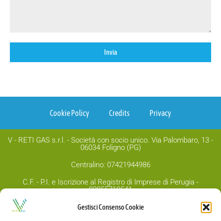
Invia
Cookie Policy
Credits
Privacy
V - RETI GAS s.r.l. - Società con socio unico. Via Palombaro, 13 -
06034 Foligno (PG)
Centralino: 07421944986
C.F. - P.I. e Iscrizione al Registro di Imprese di Perugia -
03855710541
Capitale sociale Euro 1.000.00,00 i.v.
Gestisci Consenso Cookie
PEC:
v-retigas@legalmail.it