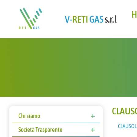
H
V-
RETI
GAS
s.r.l
CLAUSO
Chi siamo
CLAUSOL
Storia
Società Trasparente